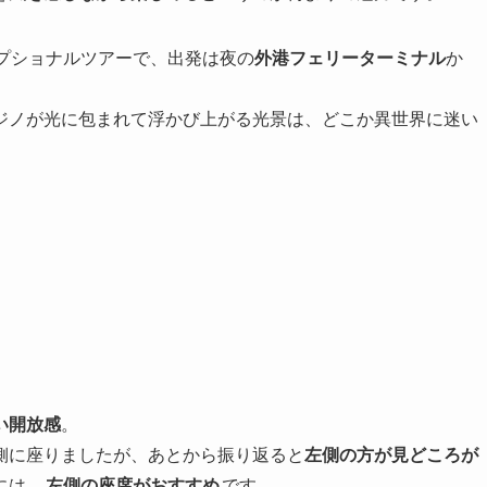
】のオプショナルツアーで、出発は夜の
外港フェリーターミナル
か
ジノが光に包まれて浮かび上がる光景は、どこか異世界に迷い
い開放感
。
側に座りましたが、あとから振り返ると
左側の方が見どころが
には、
左側の座席がおすすめ
です。