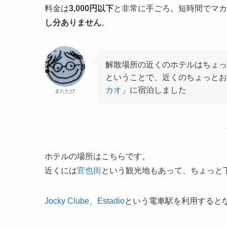
料金は
3,000円以下
と非常に手ごろ。短時間でマカ
し分ありません
。
解散場所の近くのホテルはちょっ
ということで、近くのちょっと
カオ
」に宿泊しました
またたび
ホテルの場所はこちらです。
近くには
官也街
という観光地もあって、ちょっと
Jocky Clube
、
Estadio
という電車駅を利用すると