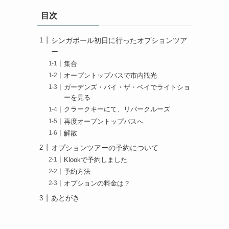
目次
シンガポール初日に行ったオプションツア
ー
集合
オープントップバスで市内観光
ガーデンズ・バイ・ザ・ベイでライトショ
ーを見る
クラークキーにて、リバークルーズ
再度オープントップバスへ
解散
オプションツアーの予約について
Klookで予約しました
予約方法
オプションの料金は？
あとがき